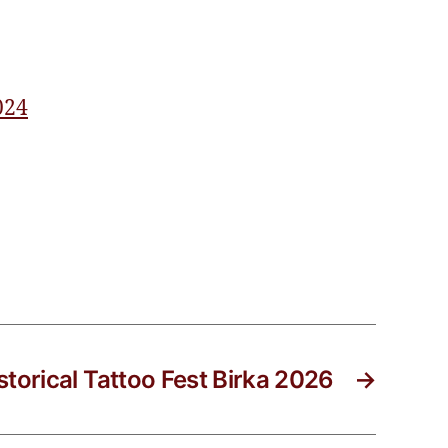
024
storical Tattoo Fest Birka 2026
→