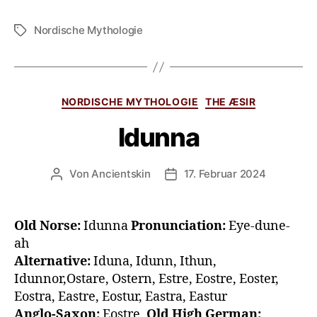
Nordische Mythologie
NORDISCHE MYTHOLOGIE
THE ÆSIR
Idunna
Von
Ancientskin
17. Februar 2024
Old Norse:
Idunna
Pronunciation:
Eye-dune-
ah
Alternative:
Iduna, Idunn, Ithun,
Idunnor,Ostare, Ostern, Estre, Eostre, Eoster,
Eostra, Eastre, Eostur, Eastra, Eastur
Anglo-Saxon:
Eostre,
Old High German: