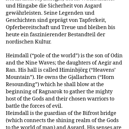
und Hingabe die Sicherheit von Asgard
gewährleisten. Seine Legenden und
Geschichten sind geprägt von Tapferkeit,
Opferbereitschaft und Treue und bleiben bis
heute ein faszinierender Bestandteil der
nordischen Kultur.
Heimdall (“pole of the world”) is the son of Odin
and the Nine Waves; the daughters of Aegir and
Ran. His hall is called Himinbjörg (“Heavens’
Mountain”). He owns the Gjallarhorn (“Horn
Resounding”) which he shall blow at the
beginning of Ragnarok to gather the mighty
host of the Gods and their chosen warriors to
battle the forces of evil.
Heimdall is the guardian of the Bifrost bridge
(which connects the shining realm of the Gods
to the world of man) and Asgard. His senses are