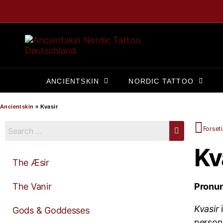
ANCIENTSKIN
NORDIC TATTOO
Ancientskin
»
Kvasir
Forseti
Kv
The Æsir
The Vanir
Pronun
Kvasir
i
Gods & Goddesses
personi