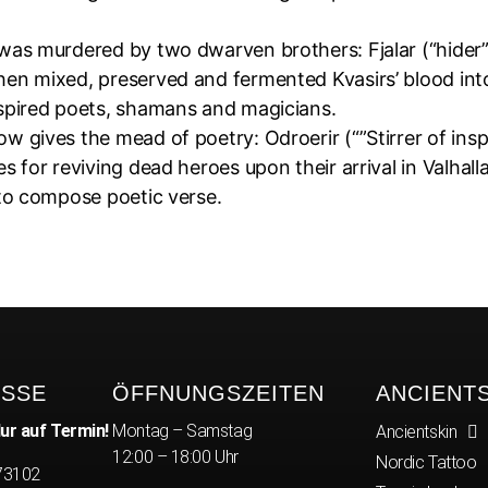
.
 was murdered by two dwarven brothers: Fjalar (“hider”
hen mixed, preserved and fermented Kvasirs’ blood in
nspired poets, shamans and magicians.
w gives the mead of poetry: Odroerir (“”Stirrer of inspi
es for reviving dead heroes upon their arrival in Valhall
 to compose poetic verse.
ESSE
ÖFFNUNGSZEITEN
ANCIENT
ur auf Termin!
Montag – Samstag
Ancientskin
12:00 – 18:00 Uhr
Nordic Tattoo
 73102