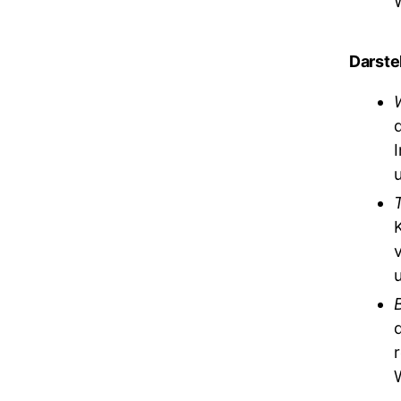
Darste
d
u
r