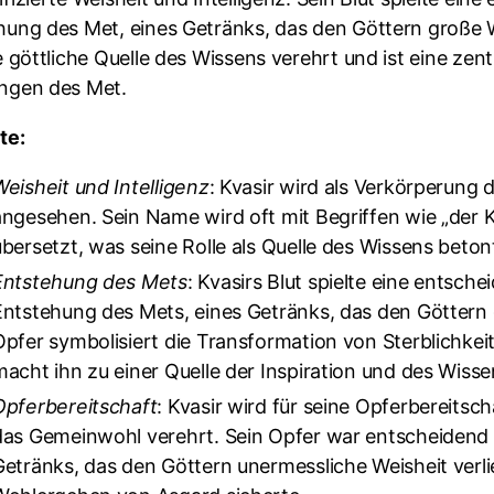
hung des Met, eines Getränks, das den Göttern große We
e göttliche Quelle des Wissens verehrt und ist eine zen
ngen des Met.
te:
Weisheit und Intelligenz
: Kvasir wird als Verkörperung d
angesehen. Sein Name wird oft mit Begriffen wie „der K
übersetzt, was seine Rolle als Quelle des Wissens beton
Entstehung des Mets
: Kvasirs Blut spielte eine entsche
Entstehung des Mets, eines Getränks, das den Göttern g
Opfer symbolisiert die Transformation von Sterblichkeit
macht ihn zu einer Quelle der Inspiration und des Wissen
Opferbereitschaft
: Kvasir wird für seine Opferbereitsc
das Gemeinwohl verehrt. Sein Opfer war entscheidend 
Getränks, das den Göttern unermessliche Weisheit verl