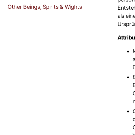
Other Beings, Spirits & Wights
Entste
als ein
Ursprü
Attribu