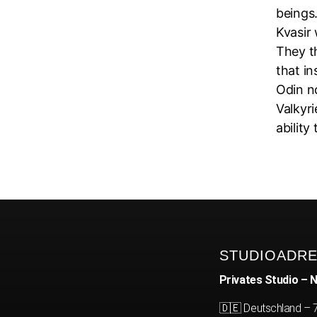
beings
Kvasir
They t
that i
Odin no
Valkyri
ability
STUDIOADR
Privates Studio – N
🇩🇪 Deutschland –