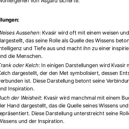
Wohlergehen von Asgard sicherte.
llungen:
Weises Aussehen
: Kvasir wird oft mit einem weisen u
argestellt, das seine Rolle als Quelle des Wissens betont
Intelligenz und Tiefe aus und macht ihn zu einer inspiri
und die Menschen.
Trank oder Kelch
: In einigen Darstellungen wird Kvasir
Kelch dargestellt, der den Met symbolisiert, dessen En
verbunden ist. Diese Darstellung betont seine Verbindu
nd Inspiration.
Buch der Weisheit
: Kvasir wird manchmal mit einem Buch
der Hand dargestellt, das die Quelle seines Wissens und 
epräsentiert. Diese Darstellung unterstreicht seine Roll
Wissens und der Inspiration.