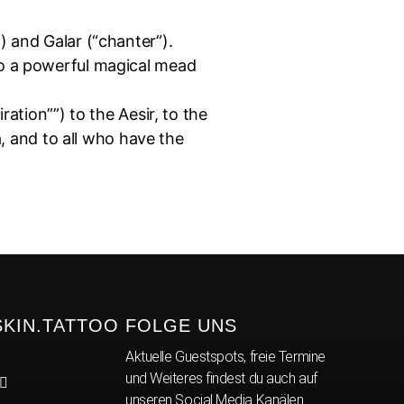
) and Galar (“chanter”).
to a powerful magical mead
ration””) to the Aesir, to the
a, and to all who have the
SKIN.TATTOO
FOLGE UNS
Aktuelle Guestspots, freie Termine
und Weiteres findest du auch auf
unseren Social Media Kanälen.