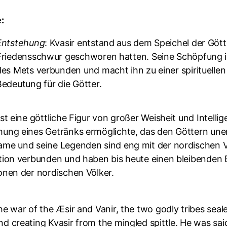
:
Entstehung
: Kvasir entstand aus dem Speichel der Göt
Friedensschwur geschworen hatten. Seine Schöpfung i
des Mets verbunden und macht ihn zu einer spirituellen
Bedeutung für die Götter.
ist eine göttliche Figur von großer Weisheit und Intelli
hung eines Getränks ermöglichte, das den Göttern uner
ame und seine Legenden sind eng mit der nordischen 
tion verbunden und haben bis heute einen bleibenden Ei
ionen der nordischen Völker.
he war of the Æsir and Vanir, the two godly tribes seal
d creating Kvasir from the mingled spittle. He was said