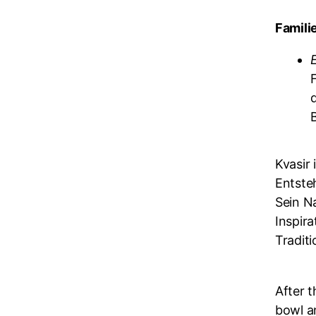
Familie
Kvasir 
Entste
Sein N
Inspira
Tradit
After t
bowl an